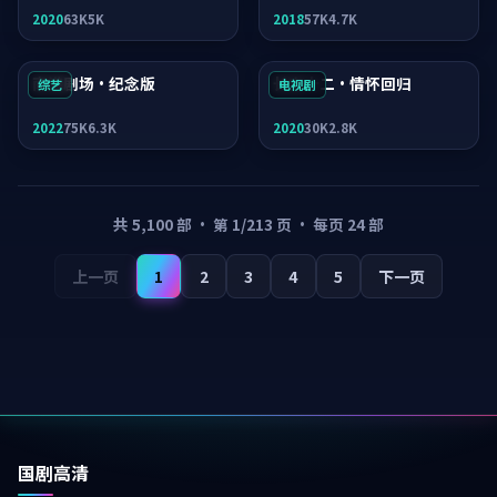
2020
63K
5K
2018
57K
4.7K
南港剧场·纪念版
长安十二·情怀回归
综艺
电视剧
2022
75K
6.3K
2020
30K
2.8K
共
5,100
部 · 第
1
/
213
页 · 每页
24
部
上一页
1
2
3
4
5
下一页
国剧高清