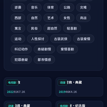
逆袭
音乐
体育
公路
灾难
西部
自然
艺术
女性
商战
寓言
民俗
超自然
轻喜剧
运动
人性探讨
古装武侠
古装爱情
科幻动作
悬疑剧情
爱情喜剧
犯罪悬疑
都市情感
失控营救
银翼营救·典藏
电视剧
动漫
2022
91K
7.1K
2019
46K
4.1K
雾岛惊魂·典藏
迷城潜伏·纪念版
动漫
电视剧