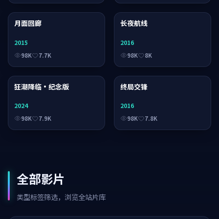
月面回廊
电影
长夜航线
电视剧
2015
2016
98K
7.7K
98K
8K
狂潮降临·纪念版
动漫
终局交锋
综艺
2024
2016
98K
7.9K
98K
7.8K
全部影片
类型标签筛选，浏览全站片库