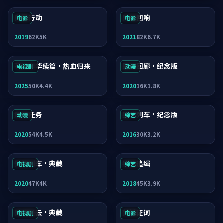
白昼行动
异境回响
电影
电影
2019
62K
5K
2021
82K
6.7K
花样年华续篇·热血归来
星河回廊·纪念版
电视剧
动漫
2025
50K
4.4K
2020
16K
1.8K
危城任务
星河列车·纪念版
动漫
综艺
2020
54K
4.5K
2016
30K
3.2K
失控列车·典藏
终局追缉
电视剧
综艺
2020
47K
4K
2018
45K
3.9K
异境疑云·典藏
焚城证词
电视剧
电影