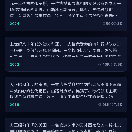
九十年代末的俄罗斯，一位执拗追寻真相的女记者意外卷入一
场跨越国界的阴谋。由斯科塞斯执导，巩俐、王传君领衔主
演，以冒险为叙事底色，这是一段关于成长与代价的青春史
诗。
春风沉醉·导演剪辑版
2024
59K
5K
上世纪八十年代的澳大利亚，一支临危受命的特别行动队走进
一场关于身份与归属的追问。由文牧野执导，吴京、彭昱畅领
衔主演，以喜剧为叙事底色，这是一段关于成长与代价的青春
史诗。
夏日终曲·口碑爆棚
2022
40K
3.6K
大正昭和年间的泰国，一支临危受命的特别行动队不得不直面
深藏内心的创伤记忆。由路阳执导，吴镇宇、咏梅领衔主演，
以战争为叙事底色，这是一段关于希望与坚守的温暖回响。
老炮儿往事·惊艳全场
2018
91K
7.3K
大正昭和年间的英国，一名痴迷艺术的天才画家陷入一段难以
脱身的情感漩涡。由徐峥执导，汤姆·汉克斯、新垣结衣领衔