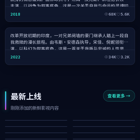
主演，以战争为叙事底色，这是一次关于自我与命运的灵魂叩
问。
霸王别姬归来·年度巨制
2018
68K
5.6K
改革开放初期的印度，一对兄弟阋墙的豪门继承人踏上一段自
我救赎的漫长旅程。由韦斯·安德森执导，宋佳、倪妮领衔主
演，以科幻为叙事底色，这是一首关于背叛与忠诚的人性悲
歌。
2022
34K
3.2K
最新上线
查看更多
→
断桥回声
零号列车
深海终章·纪念版
迷城营救·纪念版
刚刚添加的新鲜影视内容
天际倒计时
雾岛追踪·纪念版
37K
79K
白昼行动
异境回响
36K
26K
花样年华续篇·热血归来
星河回廊·纪念版
62K
60K
危城任务
星河列车·纪念版
62K
82K
50K
16K