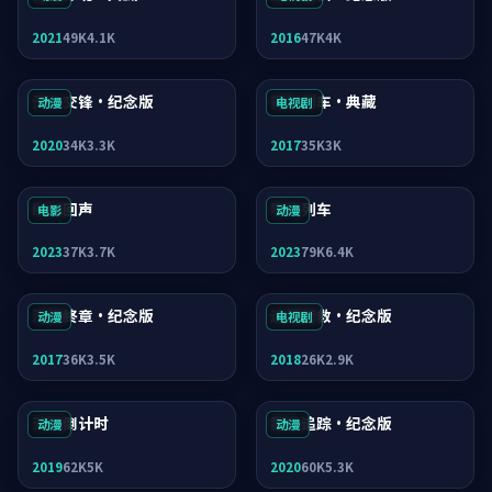
2021
49K
4.1K
2016
47K
4K
无名交锋·纪念版
霓虹列车·典藏
动漫
电视剧
2020
34K
3.3K
2017
35K
3K
断桥回声
零号列车
电影
动漫
2023
37K
3.7K
2023
79K
6.4K
深海终章·纪念版
迷城营救·纪念版
动漫
电视剧
2017
36K
3.5K
2018
26K
2.9K
天际倒计时
雾岛追踪·纪念版
动漫
动漫
2019
62K
5K
2020
60K
5.3K