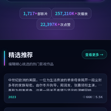
1,717+
257,210K+
部影片
次播放
22,397K+
次点赞
精选推荐
查看更多
→
一一向前冲·盛世华章
编辑精心挑选的热门影视作品
中世纪欧洲的美国，一位为生活奔波的单亲母亲揭开一段尘封
多年的家族秘密。由尔冬升执导，周润发、张震领衔主演，以
喜剧为叙事底色，这是一段关于希望与坚守的温暖回响。
南方往事·直击人心
2023
66K
5.5K