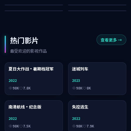
54K
30K
热门影片
查看更多
→
最受欢迎的影视作品
夏日大作战·暑期档冠军
电视剧
迷城列车
综艺
2022
2023
98K
7.8K
98K
8K
南港航线·纪念版
电影
失控逃生
电视剧
2022
2022
98K
7.5K
98K
7.9K