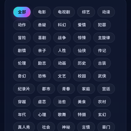
全部
电影
电视剧
综艺
动漫
动作
悬疑
科幻
爱情
犯罪
冒险
喜剧
战争
惊悚
主旋律
剧情
亲子
人性
仙侠
传记
伦理
励志
动画
历史
古装
奇幻
恐怖
文艺
校园
武侠
纪录片
都市
青春
家庭
宫廷
穿越
虐恋
治愈
美食
农村
年代
心理
歌舞
特摄
玄幻
真人秀
社会
神秘
言情
豪门